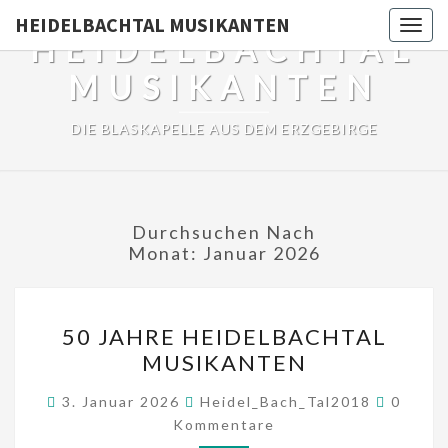
HEIDELBACHTAL MUSIKANTEN
Togg
HEIDELBACHTAL
navig
MUSIKANTEN
DIE BLASKAPELLE AUS DEM ERZGEBIRGE
Durchsuchen Nach
Monat:
Januar 2026
50
50 JAHRE HEIDELBACHTAL
JAHRE
MUSIKANTEN
HEIDELBACHTAL
MUSIKANTEN
Kommen
3. Januar 2026
Heidel_Bach_Tal2018
0
Kommentare