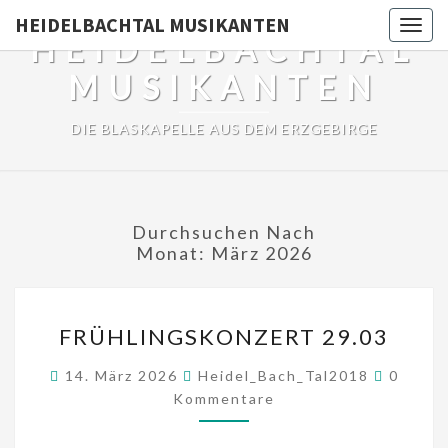
HEIDELBACHTAL MUSIKANTEN
Togg
HEIDELBACHTAL
navig
MUSIKANTEN
DIE BLASKAPELLE AUS DEM ERZGEBIRGE
Durchsuchen Nach
Monat:
März 2026
FRÜHLINGSKONZERT
FRÜHLINGSKONZERT 29.03
29.03
Kommen
14. März 2026
Heidel_Bach_Tal2018
0
Kommentare