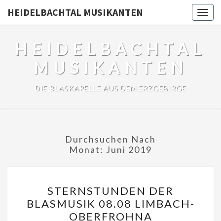
HEIDELBACHTAL MUSIKANTEN
Togg
navig
HEIDELBACHTAL
MUSIKANTEN
DIE BLASKAPELLE AUS DEM ERZGEBIRGE
Durchsuchen Nach
Monat:
Juni 2019
STERNSTUNDEN
STERNSTUNDEN DER
DER
BLASMUSIK 08.08 LIMBACH-
BLASMUSIK
OBERFROHNA
08.08