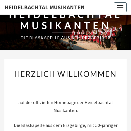
HEIDELBACHTAL MUSIKANTEN
Togg
HEIDELBACHTAL
navig
MUSIKANTEN
DIE BLASKAPELLE AUS DEM ERZGEBIRGE
HERZLICH
HERZLICH WILLKOMMEN
WILLKOMMEN
auf der offiziellen Homepage der Heidelbachtal
Musikanten.
Die Blaskapelle aus dem Erzgebirge, mit 50-jähriger