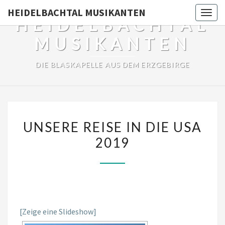
HEIDELBACHTAL MUSIKANTEN
Toggl
HEIDELBACHTAL
MUSIKANTEN
DIE BLASKAPELLE AUS DEM ERZGEBIRGE
UNSERE
UNSERE REISE IN DIE USA
REISE
2019
IN
DIE
USA
2019
[Zeige eine Slideshow]