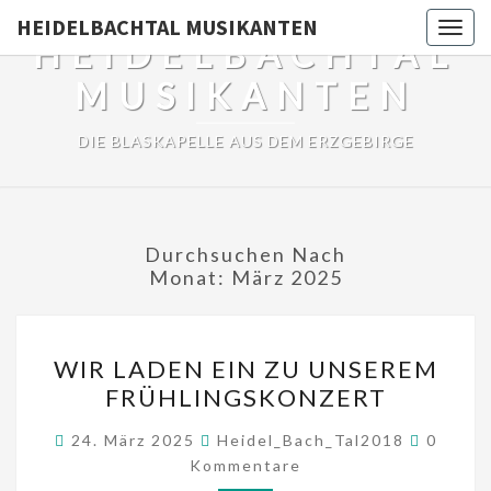
HEIDELBACHTAL MUSIKANTEN
Togg
HEIDELBACHTAL
navig
MUSIKANTEN
DIE BLASKAPELLE AUS DEM ERZGEBIRGE
Durchsuchen Nach
Monat:
März 2025
WIR
WIR LADEN EIN ZU UNSEREM
LADEN
FRÜHLINGSKONZERT
EIN
ZU
Kommen
24. März 2025
Heidel_Bach_Tal2018
0
UNSEREM
Kommentare