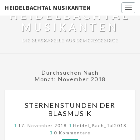
HEIDELBACHTAL MUSIKANTEN
Togg
HEIDELBACHTAL
navig
MUSIKANTEN
DIE BLASKAPELLE AUS DEM ERZGEBIRGE
Durchsuchen Nach
Monat:
November 2018
STERNENSTUNDEN
STERNENSTUNDEN DER
DER
BLASMUSIK
BLASMUSIK
17. November 2018
Heidel_Bach_Tal2018
Kommentare
0 Kommentare