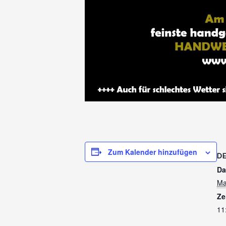
Zum Kalender hinzufügen
D
Da
Ma
Ze
11