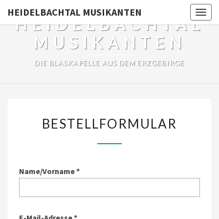
HEIDELBACHTAL MUSIKANTEN
Togg
HEIDELBACHTAL
navig
MUSIKANTEN
DIE BLASKAPELLE AUS DEM ERZGEBIRGE
BESTELLFORMULAR
BESTELLFORMULAR
Name/Vorname *
E-Mail-Adresse *