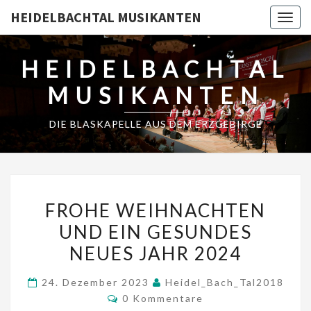
HEIDELBACHTAL MUSIKANTEN
Togg
navig
HEIDELBACHTAL
MUSIKANTEN
DIE BLASKAPELLE AUS DEM ERZGEBIRGE
FROHE
FROHE WEIHNACHTEN
WEIHNACHTEN
UND EIN GESUNDES
UND
NEUES JAHR 2024
EIN
GESUNDES
24. Dezember 2023
Heidel_Bach_Tal2018
NEUES
Kommentare
0 Kommentare
JAHR