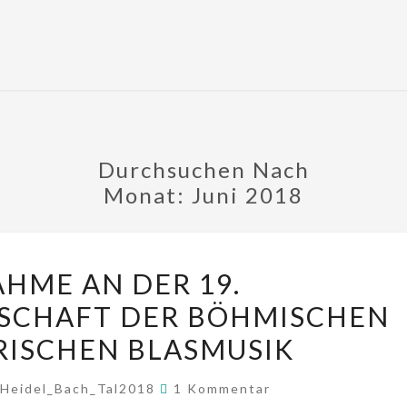
Durchsuchen Nach
Monat:
Juni 2018
TEILNAHME
AHME AN DER 19.
AN
SCHAFT DER BÖHMISCHEN
DER
ISCHEN BLASMUSIK
19.
EUROPAMEISTERSCHAFT
Kommentare
Heidel_Bach_Tal2018
1 Kommentar
DER