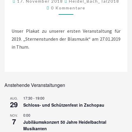
17. November 2018
Heidel_Bach_Tal2018
Kommentare
0 Kommentare
Unser Plakat zu unserer ersten Veranstaltung für
2019. „Sternenstunden der Blasmusik“ am 27.01.2019
in Thum.
Anstehende Veranstaltungen
17:30
-
19:00
AUG.
29
Schloss- und Schützenfest in Zschopau
0:00
NOV.
7
Jubiläumskonzert 50 Jahre Heidelbachtal
Musikanten