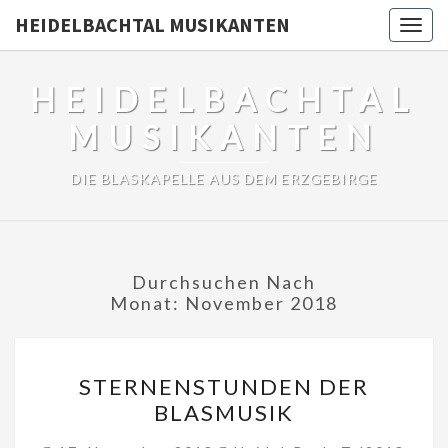
HEIDELBACHTAL MUSIKANTEN
Togg
navig
HEIDELBACHTAL
MUSIKANTEN
DIE BLASKAPELLE AUS DEM ERZGEBIRGE
Durchsuchen Nach
Monat:
November 2018
STERNENSTUNDEN
STERNENSTUNDEN DER
DER
BLASMUSIK
BLASMUSIK