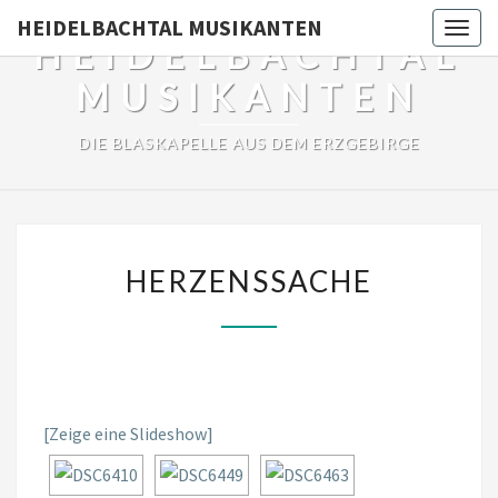
HEIDELBACHTAL MUSIKANTEN
Toggl
HEIDELBACHTAL
MUSIKANTEN
DIE BLASKAPELLE AUS DEM ERZGEBIRGE
HERZENSSACHE
HERZENSSACHE
[Zeige eine Slideshow]