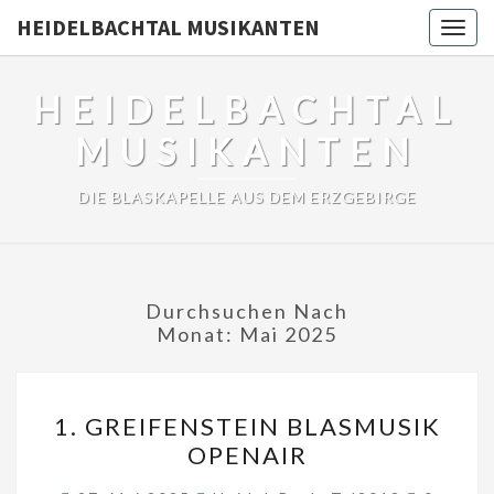
HEIDELBACHTAL MUSIKANTEN
Togg
navig
HEIDELBACHTAL
MUSIKANTEN
DIE BLASKAPELLE AUS DEM ERZGEBIRGE
Durchsuchen Nach
Monat:
Mai 2025
1.
1. GREIFENSTEIN BLASMUSIK
GREIFENSTEIN
OPENAIR
BLASMUSIK
OPENAIR
Kommen