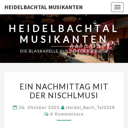
HEIDELBACHTAL MUSIKANTEN
Togg
navig
HEIDELBACHTAL
MUSIKANTEN
DIE BLASKAPELLE AUS DEM ERZGEBIRGE
EIN
EIN NACHMITTAG MIT
NACHMITTAG
DER NISCHLMUSI
MIT
DER
26. Oktober 2025
Heidel_Bach_Tal2018
NISCHLMUSI
Kommentare
0 Kommentare