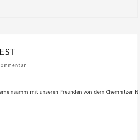
EST
mentare
Kommentar
 Gemeinsamm mit unseren Freunden von dern Chemnitzer Ni