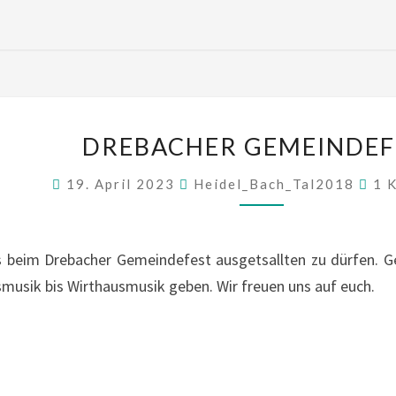
DREBACHER
DREBACHER GEMEINDEF
GEMEINDEFEST
Kom
19. April 2023
Heidel_Bach_Tal2018
1 
ss beim Drebacher Gemeindefest ausgetsallten zu dürfen.
musik bis Wirthausmusik geben. Wir freuen uns auf euch.