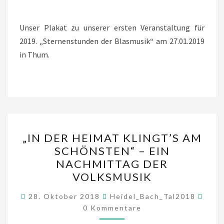
Unser Plakat zu unserer ersten Veranstaltung für
2019. „Sternenstunden der Blasmusik“ am 27.01.2019
in Thum.
„IN
„IN DER HEIMAT KLINGT’S AM
DER
SCHÖNSTEN“ – EIN
HEIMAT
NACHMITTAG DER
KLINGT’S
VOLKSMUSIK
AM
Komm
SCHÖNSTEN“
28. Oktober 2018
Heidel_Bach_Tal2018
0 Kommentare
–
EIN