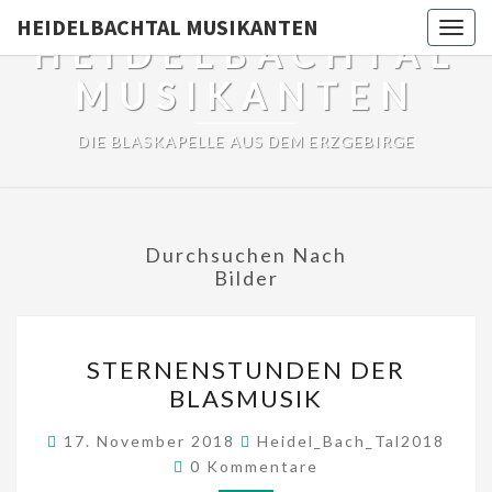
HEIDELBACHTAL MUSIKANTEN
Togg
HEIDELBACHTAL
navig
MUSIKANTEN
DIE BLASKAPELLE AUS DEM ERZGEBIRGE
Durchsuchen Nach
Bilder
STERNENSTUNDEN
STERNENSTUNDEN DER
DER
BLASMUSIK
BLASMUSIK
17. November 2018
Heidel_Bach_Tal2018
Kommentare
0 Kommentare