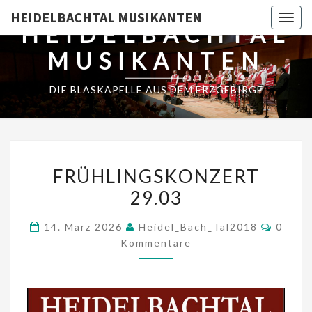
HEIDELBACHTAL MUSIKANTEN
Togg
HEIDELBACHTAL
navig
MUSIKANTEN
DIE BLASKAPELLE AUS DEM ERZGEBIRGE
FRÜHLINGSKONZERT
FRÜHLINGSKONZERT
29.03
29.03
Komme
14. März 2026
Heidel_Bach_Tal2018
0
Kommentare